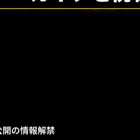
公開の情報解禁