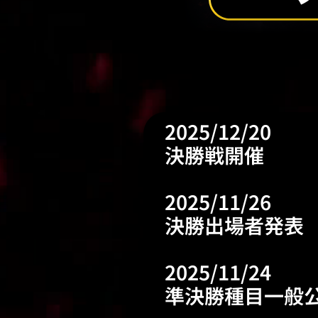
2025/12/20
決勝戦開催
2025/11/26
決勝出場者発表
2025/11/24
準決勝種目一般