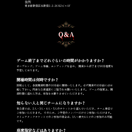
住所
東京都新宿区北新宿2-2-26 K2ビル1F
ゲーム終了までどれぐらいの時間がかかりますか？
オープニング、ゲーム本編、エンディングを含め、 開演から終了まで90分程度を
予定しております。
開場時間は何時ですか？
原則として、各回開演時間の10分前に開場いたします。必ず開演の10分前にはお
越し下さい。円滑な公演運営にご協力をお願いいたします。 ゲームの性質上、開
演時間に遅れた方は、参加をお断りさせていただきます。
知らない人と同じチームになりますか？
本公演では、2人・3人・4人・5人のチケットから選んでいただき、チーム単位で
ご参加いただきます。 そのため、ご予定のメンバーだけでご参加いただけます。
タイムアタックチケットでのご参加の場合は、3人〜最大4人でのご参加のみ可能
です。
座席指定などはありますか？