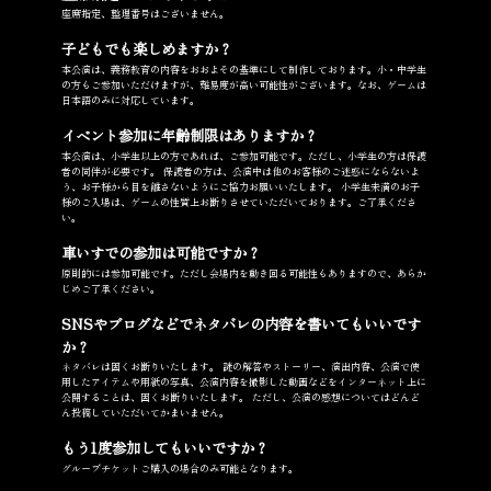
座席指定、整理番号はございません。
子どもでも楽しめますか？
本公演は、義務教育の内容をおおよその基準にして制作しております。小・中学生
の方もご参加いただけますが、難易度が高い可能性がございます。なお、ゲームは
日本語のみに対応しています。
イベント参加に年齢制限はありますか？
本公演は、小学生以上の方であれば、ご参加可能です。ただし、小学生の方は保護
者の同伴が必要です。 保護者の方は、公演中は他のお客様のご迷惑にならないよ
う、お子様から目を離さないようにご協力お願いいたします。 小学生未満のお子
様のご入場は、ゲームの性質上お断りさせていただいております。ご了承くださ
い。
車いすでの参加は可能ですか？
原則的には参加可能です。ただし会場内を動き回る可能性もありますので、あらか
じめご了承ください。
SNSやブログなどでネタバレの内容を書いてもいいです
か？
ネタバレは固くお断りいたします。 謎の解答やストーリー、演出内容、公演で使
用したアイテムや用紙の写真、公演内容を撮影した動画などをインターネット上に
公開することは、固くお断りいたします。 ただし、公演の感想についてはどんど
ん投稿していただいてかまいません。
もう1度参加してもいいですか？
グループチケットご購入の場合のみ可能となります。