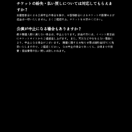
チケットの紛失・払い戻しについては対応してもらえま
すか？
主催者都合による公演中止の場合を除き、お客様都合によるチケットの振替および
返金は一切いたしません。よくご確認の上、チケットをお求めください。
公演が中止になる場合もありますか？
最少開催人数に満たない場合は、中止となります。該当の方には、イベント数日前
にチケットサイトからご連絡差し上げます。 また、天災などやむをえない理由に
より、中止となる場合がございます。 開催に関するお知らせ等は随時当HPにて発
表いたしますので、ご確認ください。 なお中止の場合であっても、会場までの旅
費・宿泊費等の払い戻しは致しかねます。