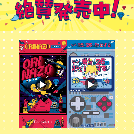
▶︎
▶︎