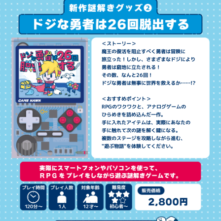
＜ストーリー＞
魔王の復活を阻止すべく勇者は冒険に
旅立った！しかし、さまざまなドジにより
勇者は窮地に立たされる！
その数、なんと26回！
ドジな勇者は無事に世界を救えるか……!?
＜おすすめポイント＞
RPGのワクワクと、アナログゲームの
ひらめきを詰め込んだ一作。
手に入れたアイテムは、実際にあなたの
手に触れて次の謎を解く鍵になる。
複数のステージを攻略しながら進む、
"遊ぶ物語"を体験してください。